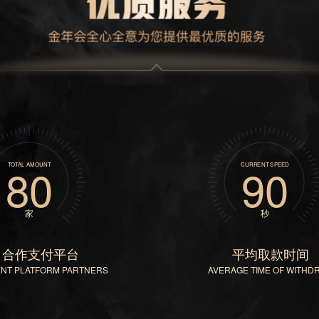
80
90
TOTAL AMOUNT
CURRENT SPEED
家
秒
合作支付平台
平均取款时间
NT PLATFORM PARTNERS
AVERAGE TIME OF WITHD