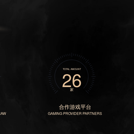
26
TOTAL AMOUNT
家
合作游戏平台
RAW
GAMING PROVIDER PARTNERS