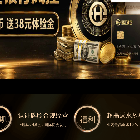
认证牌照合规经营
超高返水尽
规
福利
正规认证牌照，国际协会认可
业内最高返水1.2%