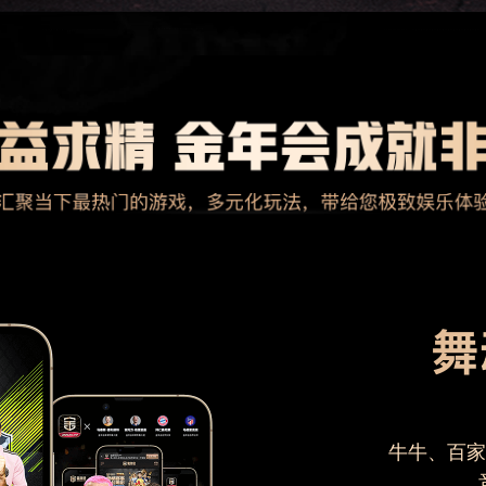
牛牛、百家