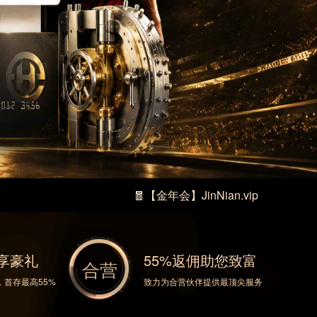
🧧【金年会】JinNian.vip 丨 Ji
享豪礼
55%返佣助您致富
合营
，首存最高55%
致力为合营伙伴提供最顶尖服务