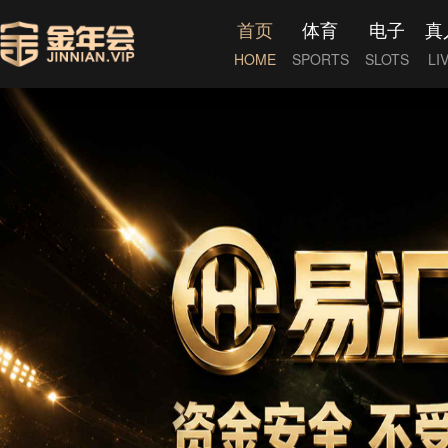
首页
体育
电子
真
HOME
SPORTS
SLOTS
LI