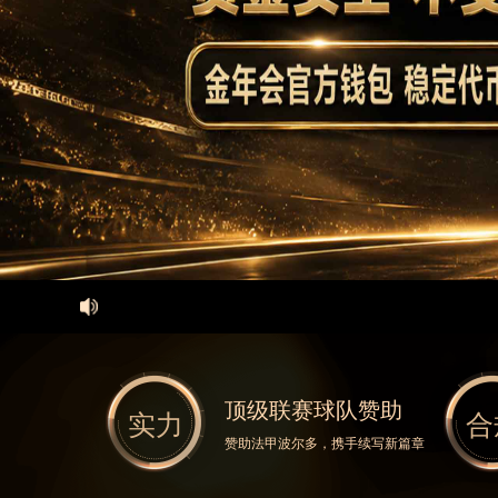
顶级联赛球队赞助
实力
合
赞助法甲波尔多，携手续写新篇章